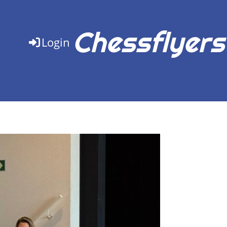
Chessflyers
Login